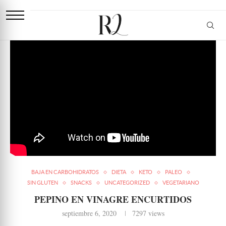
BAJA EN CARBOHIDRATOS
DIETA
KETO
PALEO
SIN GLUTEN
SNACKS
UNCATEGORIZED
VEGETARIANO
PEPINO EN VINAGRE ENCURTIDOS
septiembre 6, 2020
7297
views