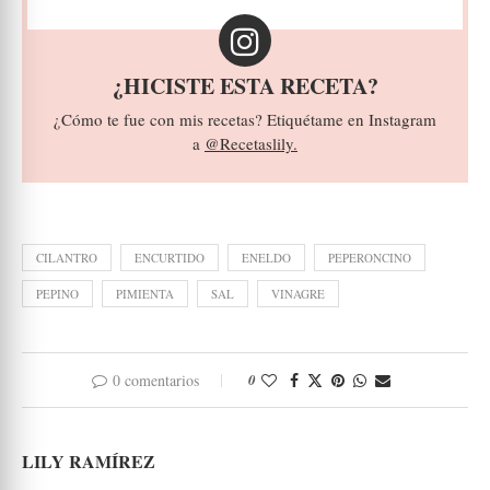
¿HICISTE ESTA RECETA?
¿Cómo te fue con mis recetas? Etiquétame en Instagram
a
@Recetaslily.
CILANTRO
ENCURTIDO
ENELDO
PEPERONCINO
PEPINO
PIMIENTA
SAL
VINAGRE
0 comentarios
0
LILY RAMÍREZ