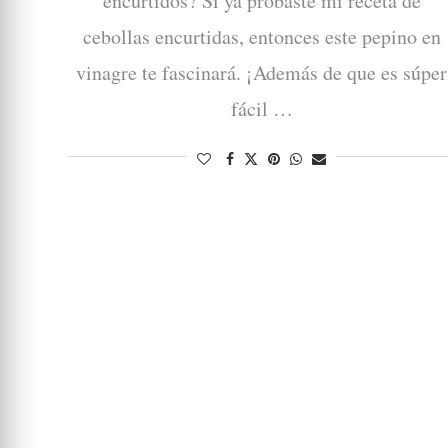
encurtidos? Si ya probaste mi receta de
cebollas encurtidas, entonces este pepino en
vinagre te fascinará. ¡Además de que es súper
fácil …