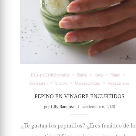
Baja en Carbohidratos
Dieta
Keto
Paleo
Sin Gluten
Snacks
Uncategorized
Vegetariano
PEPINO EN VINAGRE ENCURTIDOS
por
Lily Ramírez
septiembre 6, 2020
¿Te gustan los pepinillos? ¿Eres fanático de lo