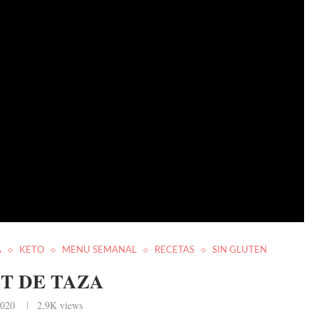
A
KETO
MENU SEMANAL
RECETAS
SIN GLUTEN
T DE TAZA
2020
2,9K
views