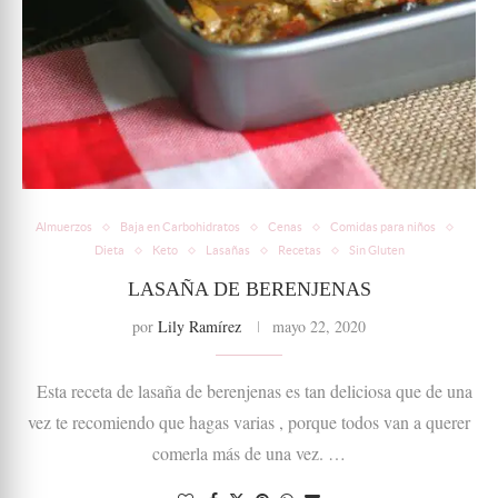
Almuerzos
Baja en Carbohidratos
Cenas
Comidas para niños
Dieta
Keto
Lasañas
Recetas
Sin Gluten
LASAÑA DE BERENJENAS
por
Lily Ramírez
mayo 22, 2020
Esta receta de lasaña de berenjenas es tan deliciosa que de una
vez te recomiendo que hagas varias , porque todos van a querer
comerla más de una vez. …