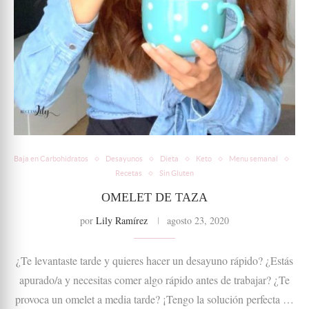
Baja en Carbohidratos
Desayunos
Dieta
Keto
Menu semanal
Recetas
Sin Gluten
OMELET DE TAZA
por
Lily Ramírez
agosto 23, 2020
¿Te levantaste tarde y quieres hacer un desayuno rápido? ¿Estás
apurado/a y necesitas comer algo rápido antes de trabajar? ¿Te
provoca un omelet a media tarde? ¡Tengo la solución perfecta …