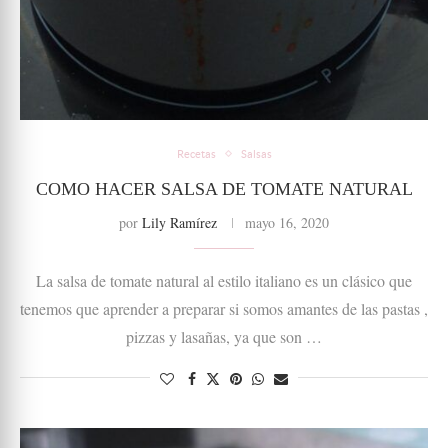
Recetas
Salsas
COMO HACER SALSA DE TOMATE NATURAL
por
Lily Ramírez
mayo 16, 2020
La salsa de tomate natural al estilo italiano es un clásico que
tenemos que aprender a preparar si somos amantes de las pastas ,
pizzas y lasañas, ya que son …