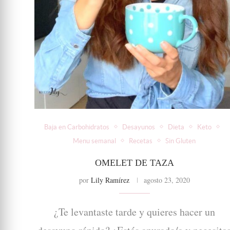
Baja en Carbohidratos
Desayunos
Dieta
Keto
Menu semanal
Recetas
Sin Gluten
OMELET DE TAZA
por
Lily Ramírez
agosto 23, 2020
¿Te levantaste tarde y quieres hacer un