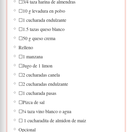
☐3/4 taza harina de almendras
☐10 g levadura en polvo
☐1 cucharada endulzante
☐1.5 tazas queso blanco
☐50 g queso crema
Relleno
☐1 manzana
☐Jugo de 1 limon
☐2 cucharadas canela
☐2 cucharadas endulzante
☐1 cucharada pasas
☐Pizca de sal
☐¼ taza vino blanco o agua
☐ 1 cucharadita de almidon de maiz
Opcional