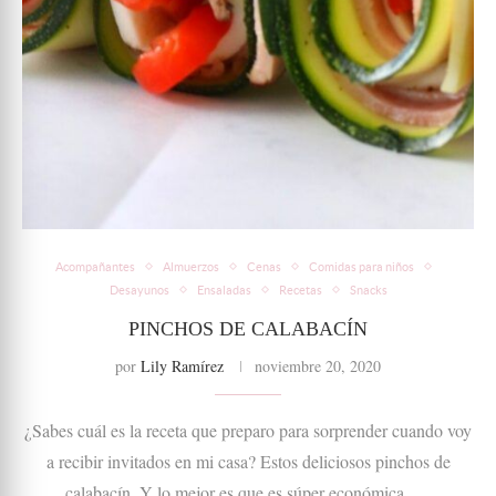
Acompañantes
Almuerzos
Cenas
Comidas para niños
Desayunos
Ensaladas
Recetas
Snacks
PINCHOS DE CALABACÍN
por
Lily Ramírez
noviembre 20, 2020
¿Sabes cuál es la receta que preparo para sorprender cuando voy
a recibir invitados en mi casa? Estos deliciosos pinchos de
calabacín. Y lo mejor es que es súper económica, …