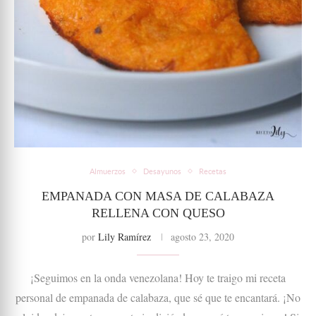
Almuerzos
Desayunos
Recetas
EMPANADA CON MASA DE CALABAZA
RELLENA CON QUESO
por
Lily Ramírez
agosto 23, 2020
¡Seguimos en la onda venezolana! Hoy te traigo mi receta
personal de empanada de calabaza, que sé que te encantará. ¡No