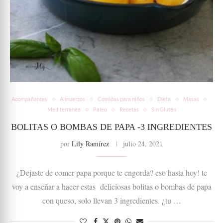
Acompañantes
Almuerzos
Comidas para niños
Dieta
Masas
Mediterranea
Paleo
Recetas
Sin Gluten
BOLITAS O BOMBAS DE PAPA -3 INGREDIENTES
por
Lily Ramírez
julio 24, 2021
¿Dejaste de comer papa porque te engorda? eso hasta hoy! te
voy a enseñar a hacer estas deliciosas bolitas o bombas de papa
con queso, solo llevan 3 ingredientes. ¿tu …