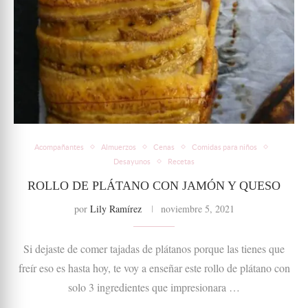
Acompañantes
Almuerzos
Cenas
Comidas para niños
Desayunos
Recetas
ROLLO DE PLÁTANO CON JAMÓN Y QUESO
por
Lily Ramírez
noviembre 5, 2021
Si dejaste de comer tajadas de plátanos porque las tienes que
freír eso es hasta hoy, te voy a enseñar este rollo de plátano con
solo 3 ingredientes que impresionara …