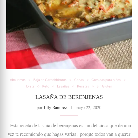
Almuerzos
Baja en Carbohidratos
Cenas
Comidas para niños
Dieta
Keto
Lasañas
Recetas
Sin Gluten
LASAÑA DE BERENJENAS
por
Lily Ramírez
mayo 22, 2020
Esta receta de lasaña de berenjenas es tan deliciosa que de una
vez te recomiendo que hagas varias , porque todos van a querer