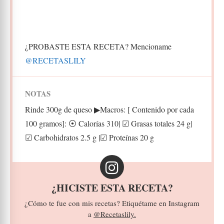
¿PROBASTE ESTA RECETA? Mencioname
@RECETASLILY
NOTAS
Rinde 300g de queso ▶︎Macros: [ Contenido por cada
100 gramos]: ⦿ Calorías 310| ☑︎ Grasas totales 24 g|
☑︎ Carbohidratos 2.5 g |☑︎ Proteínas 20 g
¿HICISTE ESTA RECETA?
¿Cómo te fue con mis recetas? Etiquétame en Instagram
a
@Recetaslily.