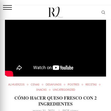
ALMUERZOS
CENAS
DESAYUNOS
POSTRES
RECETAS
SNACKS
UNCATEGORIZED
CÓMO HACER QUESO FRESCO CON 2
INGREDIENTES
marzo 31, 2021
5825
views