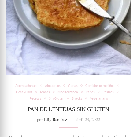
Acompañantes
Almuerzos
Cenas
Comidas para niños
Desayunos
Masas
Mediterranea
Panes
Postres
Recetas
Sin Gluten
Snacks
Vegetariano
PAN DE LENTEJAS SIN GLUTEN
por
Lily Ramírez
abril 23, 2022