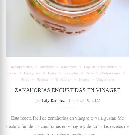
Acompañantes
Aderezos
Almuerzos
Baja en Carbohidratos
Cenas
Desayunos
Dieta
Ensaladas
Keto
Mediterranea
Paleo
Recetas
Sin Gluten
Snacks
Vegetariano
ZANAHORIAS ENCURTIDAS EN VINAGRE
por
Lily Ramírez
marzo 19, 2022
Esta receta fácil de zanahorias en vinagre te va a gustar. Me
declaro fan de las zanahorias en vinagre y de todas las recetas de
vegetales y frutas encurtidas, son …