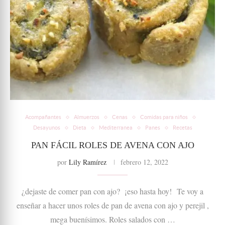
Acompañantes
Almuerzos
Cenas
Comidas para niños
Desayunos
Dieta
Mediterranea
Panes
Recetas
PAN FÁCIL ROLES DE AVENA CON AJO
por
Lily Ramírez
febrero 12, 2022
¿dejaste de comer pan con ajo? ¡eso hasta hoy! Te voy a
enseñar a hacer unos roles de pan de avena con ajo y perejil ,
mega buenísimos. Roles salados con …