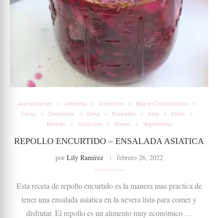
Acompañantes
Aderezos
Almuerzos
Baja en Carbohidratos
Cenas
Desayunos
Dieta
Ensaladas
Keto
Paleo
Recetas
Sin Gluten
Snacks
Vegetariano
REPOLLO ENCURTIDO – ENSALADA ASIATICA
por
Lily Ramírez
febrero 26, 2022
Esta receta de repollo encurtido es la manera mas practica de
tener una ensalada asiatica en la nevera lista para comer y
disfrutar. El repollo es un alimento muy económico …