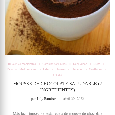
Baja en Carbohidratos
Comidas para niños
Desayunos
Dieta
Keto
Mediterranea
Paleo
Postres
Recetas
Sin Gluten
Snacks
MOUSSE DE CHOCOLATE SALUDABLE (2
INGREDIENTES)
por
Lily Ramírez
abril 30, 2022
Más fácil imposible, esta receta de mousse de chocolate