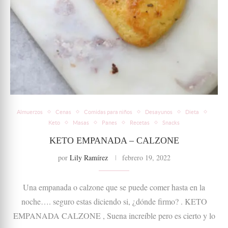
Almuerzos
Cenas
Comidas para niños
Desayunos
Dieta
Keto
Masas
Panes
Recetas
Snacks
KETO EMPANADA – CALZONE
por
Lily Ramírez
febrero 19, 2022
Una empanada o calzone que se puede comer hasta en la
noche…. seguro estas diciendo si, ¿dónde firmo? . KETO
EMPANADA CALZONE , Suena increíble pero es cierto y lo