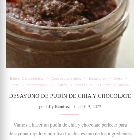
Baja en Carbohidratos
Comidas para niños
Desayunos
Dieta
Keto
Mediterranea
Postres
Recetas
Sin Gluten
Snacks
DESAYUNO DE PUDÍN DE CHIA Y CHOCOLATE
por
Lily Ramírez
abril 9, 2022
Vamos a hacer un pudín de chía y chocolate perfecto para
desayunar rápido y nutritivo La chía es uno de los ingredientes