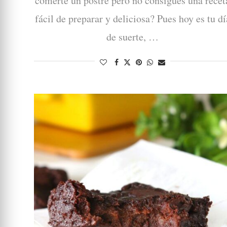
comerte un postre pero no consigues una recet
fácil de preparar y deliciosa? Pues hoy es tu dí
de suerte, …