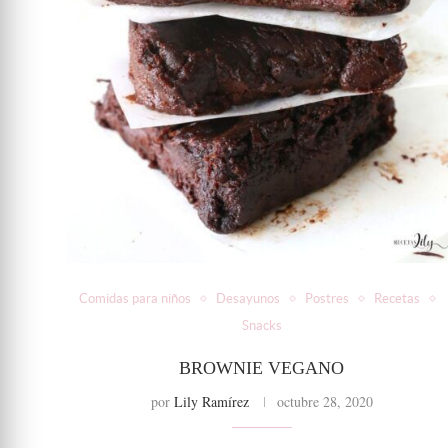
Comidas para niños
Desayunos
Postres
Recetas
Snacks
BROWNIE VEGANO
por
Lily Ramírez
octubre 28, 2020