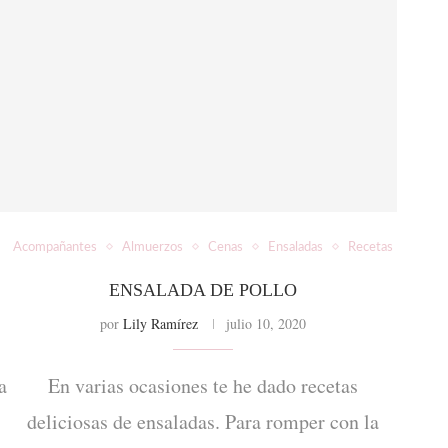
Acompañantes
Almuerzos
Cenas
Ensaladas
Recetas
ENSALADA DE POLLO
por
Lily Ramírez
julio 10, 2020
a
En varias ocasiones te he dado recetas
e
deliciosas de ensaladas. Para romper con la