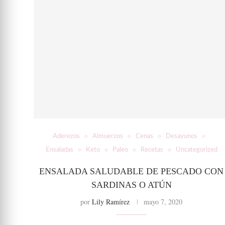
Aderezos
Almuerzos
Cenas
Desayunos
Ensaladas
Keto
Paleo
Recetas
Uncategorized
ENSALADA SALUDABLE DE PESCADO CON
SARDINAS O ATÚN
por
Lily Ramírez
mayo 7, 2020