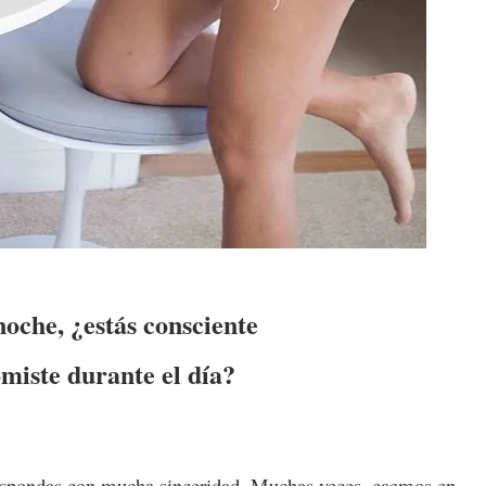
noche, ¿estás consciente
omiste durante el día?
 respondas con mucha sinceridad. Muchas veces, caemos en