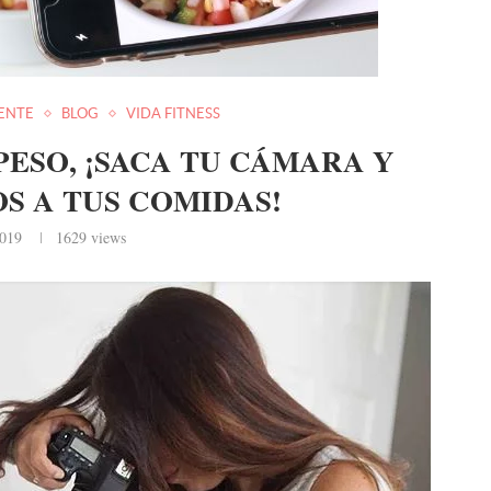
ENTE
BLOG
VIDA FITNESS
PESO, ¡SACA TU CÁMARA Y
S A TUS COMIDAS!
2019
1629
views