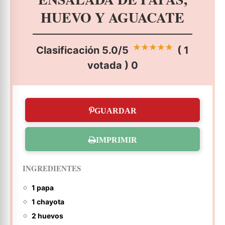
HUEVO Y AGUACATE
Clasificación
5.0
/5
(
1
votada )
0
GUARDAR
IMPRIMIR
INGREDIENTES
1 papa
1 chayota
2 huevos