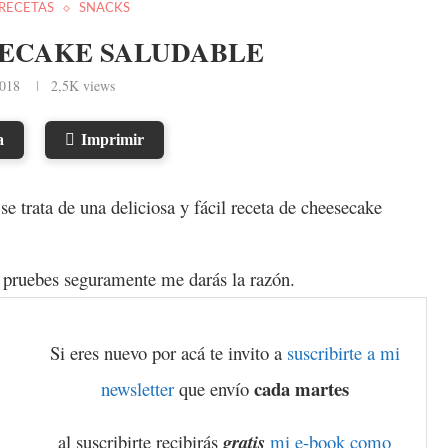
RECETAS
SNACKS
ECAKE SALUDABLE
2018
2,5K
views
a
Imprimir
se trata de una deliciosa y fácil receta de cheesecake
lo pruebes seguramente me darás la razón.
Si eres nuevo por acá te invito a
suscribirte a mi
cada martes
newsletter
que envío
al suscribirte recibirás
gratis
mi e-book como