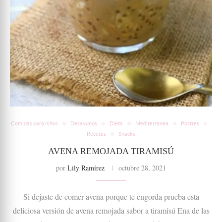
Comidas para niños
Desayunos
Dieta
Mediterranea
Postres
Recetas
Snacks
AVENA REMOJADA TIRAMISÚ
por
Lily Ramírez
octubre 28, 2021
Si dejaste de comer avena porque te engorda prueba esta
deliciosa versión de avena remojada sabor a tiramisú Ena de las