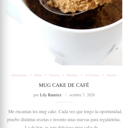
Desayunos
Dieta
Postres
Recetas
Sin Gluten
Snacks
MUG CAKE DE CAFÉ
por
Lily Ramírez
octubre 7, 2020
Me encantan los mug cake. Cada vez que tengo la oportunidad,
pruebo distintas recetas e invento unas nuevas para regalártelas.
La de hoy, es este delicioso mug cake de …