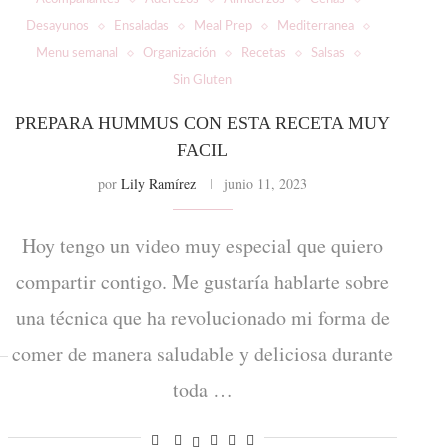
Desayunos
Ensaladas
Meal Prep
Mediterranea
Menu semanal
Organización
Recetas
Salsas
Sin Gluten
PREPARA HUMMUS CON ESTA RECETA MUY
FACIL
por
Lily Ramírez
junio 11, 2023
Hoy tengo un video muy especial que quiero
compartir contigo. Me gustaría hablarte sobre
una técnica que ha revolucionado mi forma de
comer de manera saludable y deliciosa durante
toda …