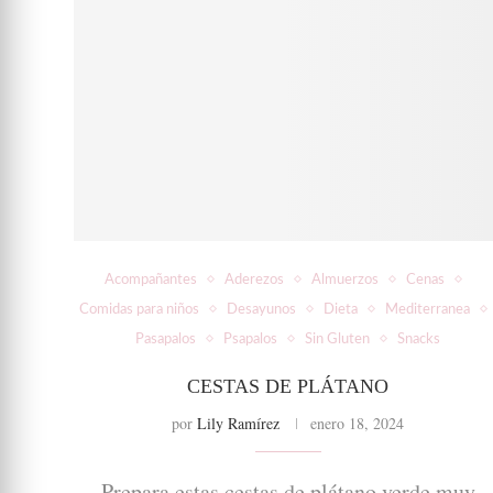
Acompañantes
Aderezos
Almuerzos
Cenas
Comidas para niños
Desayunos
Dieta
Mediterranea
Pasapalos
Psapalos
Sin Gluten
Snacks
CESTAS DE PLÁTANO
por
Lily Ramírez
enero 18, 2024
Prepara estas cestas de plátano verde muy