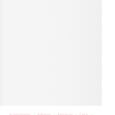
Acompañantes
Aderezos
Almuerzos
Cenas