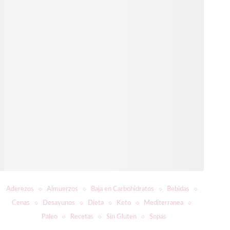
Aderezos
Almuerzos
Baja en Carbohidratos
Bebidas
Cenas
Desayunos
Dieta
Keto
Mediterranea
Paleo
Recetas
Sin Gluten
Sopas