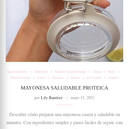
Acompañantes
Aderezos
Baja en Carbohidratos
Dieta
Keto
Mediterranea
Paleo
Recetas
Salsas
Sin Gluten
Snacks
MAYONESA SALUDABLE PROTEICA
por
Lily Ramírez
mayo 15, 2021
Descubre cómo preparar una mayonesa casera y saludable en
minutos. Con ingredientes simples y pasos fáciles de seguir, esta