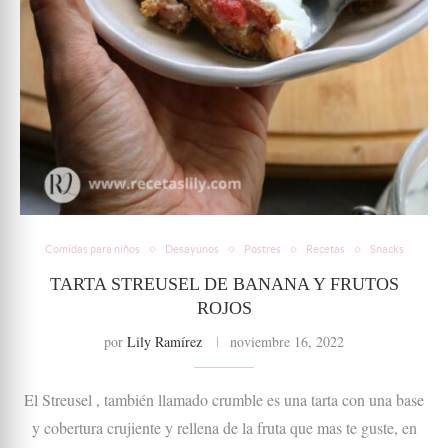
Comidas para niños
Desayunos
Postres
Recetas
Snacks
TARTA STREUSEL DE BANANA Y FRUTOS
ROJOS
por
Lily Ramírez
noviembre 16, 2022
El Streusel , también llamado crumble es una tarta con una base
y cobertura crujiente y rellena de la fruta que mas te guste, en