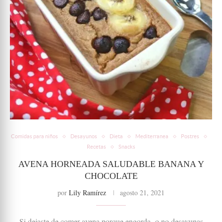
Comidas para niños
Desayunos
Dieta
Mediterranea
Postres
Recetas
Snacks
AVENA HORNEADA SALUDABLE BANANA Y
CHOCOLATE
por
Lily Ramírez
agosto 21, 2021
Si dejaste de comer avena porque engorda o no desayunas