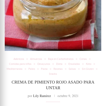
Aderezos
Almuerzos
Baja en Carbohidratos
Cenas
Comidas para niños
Desayunos
Dieta
Ensaladas
Keto
Mediterranea
Paleo
Pasta
Recetas
Salsas
Sin Gluten
Snacks
CREMA DE PIMIENTO ROJO ASADO PARA
UNTAR
por
Lily Ramírez
octubre 9, 2021