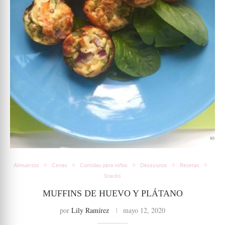
Almuerzos
Cenas
Comidas para niños
Desayunos
Recetas
Snacks
MUFFINS DE HUEVO Y PLÁTANO
por
Lily Ramírez
mayo 12, 2020