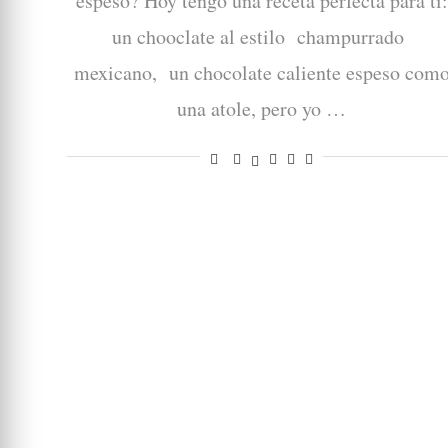
espeso? Hoy tengo una receta perfecta para ti:
un chooclate al estilo champurrado
mexicano, un chocolate caliente espeso com
una atole, pero yo …