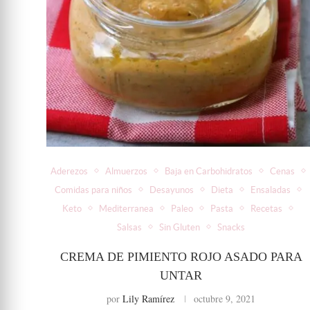
Aderezos
Almuerzos
Baja en Carbohidratos
Cenas
Comidas para niños
Desayunos
Dieta
Ensaladas
Keto
Mediterranea
Paleo
Pasta
Recetas
Salsas
Sin Gluten
Snacks
CREMA DE PIMIENTO ROJO ASADO PARA
UNTAR
por
Lily Ramírez
octubre 9, 2021