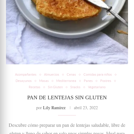
Acompañantes
Almuerzos
Cenas
Comidas para niños
Desayunos
Masas
Mediterranea
Panes
Postres
Recetas
Sin Gluten
Snacks
Vegetariano
PAN DE LENTEJAS SIN GLUTEN
por
Lily Ramírez
abril 23, 2022
Descubre cómo preparar un pan de lentejas saludable, libre de
gluten y lleno de sabor en solo unos simples pasos. Ideal para