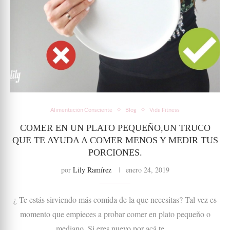
Alimentación Consciente
Blog
Vida Fitness
COMER EN UN PLATO PEQUEÑO,UN TRUCO
QUE TE AYUDA A COMER MENOS Y MEDIR TUS
PORCIONES.
por
Lily Ramírez
enero 24, 2019
¿ Te estás sirviendo más comida de la que necesitas? Tal vez es
momento que empieces a probar comer en plato pequeño o
mediano. Si eres nuevo por acá te …