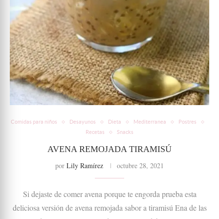
Comidas para niños
Desayunos
Dieta
Mediterranea
Postres
Recetas
Snacks
AVENA REMOJADA TIRAMISÚ
por
Lily Ramírez
octubre 28, 2021
Si dejaste de comer avena porque te engorda prueba esta
deliciosa versión de avena remojada sabor a tiramisú Ena de las