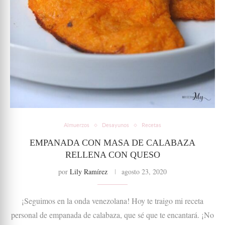
Almuerzos
Desayunos
Recetas
EMPANADA CON MASA DE CALABAZA
RELLENA CON QUESO
por
Lily Ramírez
agosto 23, 2020
¡Seguimos en la onda venezolana! Hoy te traigo mi receta
personal de empanada de calabaza, que sé que te encantará. ¡No