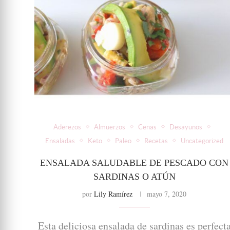
Aderezos
Almuerzos
Cenas
Desayunos
Ensaladas
Keto
Paleo
Recetas
Uncategorized
ENSALADA SALUDABLE DE PESCADO CON
SARDINAS O ATÚN
por
Lily Ramírez
mayo 7, 2020
Esta deliciosa ensalada de sardinas es perfect